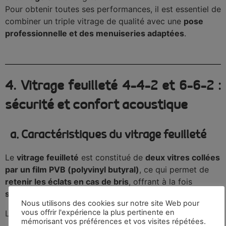
Pour obtenir toutes ses performances, il est essentiel de
combiner un triple vitrage de qualité avec une
pose
professionnelle et des menuiseries adaptées
.
4. Vitrage feuilleté 4-4-2 et 6-6-2 :
sécurité et confort acoustique
a. Caractéristiques du vitrage feuilleté
Le
vitrage feuilleté
est constitué de
deux vitres collées
par un film PVB (polyvinyl butyral)
, ce qui permet de
retenir les éclats en cas de bris
, offrant à la fois
sécurité et protection contre les blessures
.
Nous utilisons des cookies sur notre site Web pour
vous offrir l'expérience la plus pertinente en
Les formats les plus courants sont :
mémorisant vos préférences et vos visites répétées.