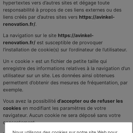
hypertextes vers d’autres sites et dégage toute
responsabilité à propos de ces liens externes ou des
liens créés par d’autres sites vers
https://avinkel-
renovation.fr/
.
La navigation sur le site
https://avinkel-
renovation.fr/
est susceptible de provoquer
l’installation de cookie(s) sur l’ordinateur de l’utilisateur.
Un « cookie » est un fichier de petite taille qui
enregistre des informations relatives à la navigation d’un
utilisateur sur un site. Les données ainsi obtenues
permettent d’obtenir des mesures de fréquentation, par
exemple.
Vous avez la possibilité
d’accepter ou de refuser les
cookies
en modifiant les paramètres de votre
navigateur. Aucun cookie ne sera déposé sans votre
consentement.
Nous utilisons des cookies sur notre site Web pour