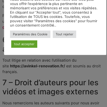
Les cookies sont enregistrés pour une durée maximale
vous offrir l'expérience la plus pertinente en
de
13
mois.
mémorisant vos préférences et vos visites répétées.
En cliquant sur "Accepter tout", vous consentez à
Pour plus d’informations sur la façon dont nous faisons
l'utilisation de TOUS les cookies. Toutefois, vous
pouvez visiter "Paramètres des cookies" pour fournir
usage des cookies, lisez notre
politique de
un consentement contrôlé..
confidentialite
.
Paramètres des Cookie
Tout rejeter
6 – Droit applicable et
tout accepter
attribution de juridiction.
Tout litige en relation avec l’utilisation du
site
https://avinkel-renovation.fr/
est soumis au droit
français.
7 – Droit d’auteurs pour les
vidéos et images externes
Nous remercions les auteurs suivants pour nous avoir