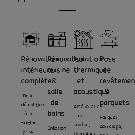
Rénovation
Rénovation
Isolation
Pose
intérieure
cuisine
thermique
de
complète
&
et
revêtemen
salle
acoustique
&
De la
de
parquets
démolition
Amélioration
bains
à la
du
Parquet,
finition,
confort
carrelage,
Création
prise
thermique