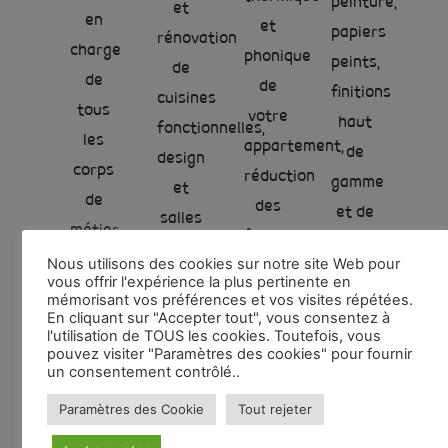
peinture,
et
en
et
papiers
rénovation
charge
phonique
peints,
de
de
de
finitions
cuisines
tous
votre
haut
fonctionnelles,
les
appartement,
de
design
corps
réduction
gamme
et
de
des
et de
salles
métier
factures
qualité.
de
:
Nous utilisons des cookies sur notre site Web pour
d’énergie.
Tout
bains
vous offrir l'expérience la plus pertinente en
plomberie,
mémorisant vos préférences et vos visites répétées.
type
modernes
En cliquant sur "Accepter tout", vous consentez à
électricité,
de
l'utilisation de TOUS les cookies. Toutefois, vous
adaptées
peinture,
pouvez visiter "Paramètres des cookies" pour fournir
pose.
à vos
un consentement contrôlé..
...
besoins.
Paramètres des Cookie
Tout rejeter