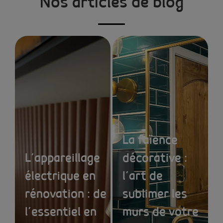
Nos articles de blog
La faïence
L’appareillage
décorative :
électrique en
l’art de
rénovation : de
sublimer les
l’essentiel en
murs de votre