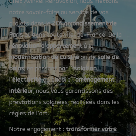
Chez Avinkel Rénovation, nous mettons
notre savoir-faire au service de vos
projets dans le
20
ᵉ
arrondissement de
Paris
et dans toute l’Île-de-France. De la
rénovation d’appartement
à la
modernisation de cuisine
ou de
salle de
bains
, en passant par l’
isolation
,
l’
électricité
ou encore l’
aménagement
intérieur
, nous vous garantissons des
prestations soignées, réalisées dans les
règles de l’art.
Notre engagement :
transformer votre