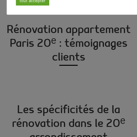
tout accepter
Rénovation appartement
Paris 20ᵉ : témoignages
clients
Les spécificités de la
rénovation dans le 20ᵉ