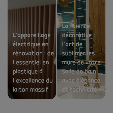
La faïence
L’appareillage
décorative :
électrique en
l’art de
rénovation : de
sublimer les
l’essentiel en
murs de votre
plastique à
salle de bain
l’excellence du
avec élégance
laiton massif
et technicité