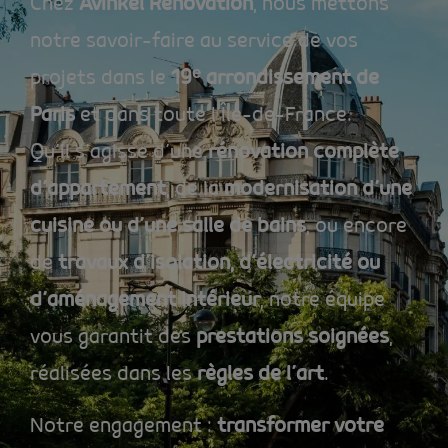
Chez
Avinkel Rénovation
, nous mettons
notre savoir-faire au service de vos
projets dans le
19
ᵉ
arrondissement de
Paris
et dans toute l’Île-de-France.
Qu’il s’agisse d’une
rénovation complète
d’appartement
, de la
modernisation d’une
cuisine ou d’une salle de bains
, ou encore
de
travaux d’isolation, d’électricité ou
d’aménagement intérieur
, notre équipe
vous garantit des
prestations soignées
,
réalisées dans les
règles de l’art
.
Notre engagement :
transformer votre