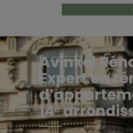
Avinkel Rén
Expert en r
d’appartem
14ᵉ arrondi