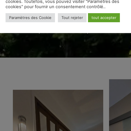
cookies. Toutefois, vous pouvez visiter "Paramètres des
cookies" pour fournir un consentement contrôlé..
privilégions des matériaux durable
Paramètres des Cookie
Tout rejeter
tout accepter
finitions soignées et gérons chaqu
pour un résultat optimal.