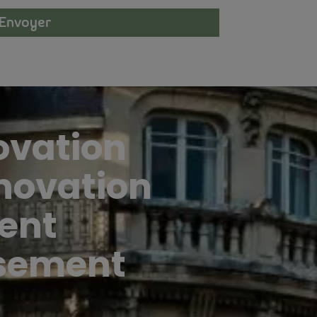
Envoyer
ovation
énovation
ent
ssement