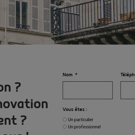
Nom
Télép
on ?
novation
Vous êtes :
ent ?
Un particulier
Un professionnel