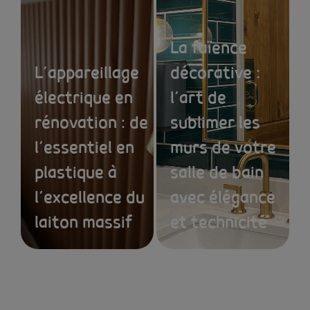
La faïence
L’appareillage
décorative :
électrique en
l’art de
rénovation : de
sublimer les
l’essentiel en
murs de votre
plastique à
salle de bain
l’excellence du
avec élégance
laiton massif
et technicité