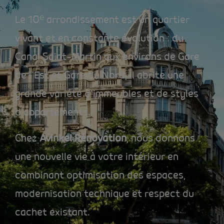
Le 10ᵉ arrondissement est un quartier
vivant et en constante évolution : du
Canal Saint-Martin aux environs de Gare
de l’Est et Gare du Nord, il abrite une
grande variété d’immeubles et de styles
d’appartements.
Chez
Avinkel Rénovation
, nous donnons
une nouvelle vie à votre intérieur en
combinant optimisation des espaces,
modernisation technique et respect du
cachet existant.