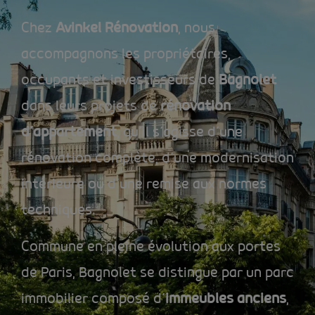
Chez
Avinkel Rénovation
, nous
accompagnons les propriétaires,
occupants et investisseurs de
Bagnolet
dans leurs projets de
rénovation
d’appartement
, qu’il s’agisse d’une
rénovation complète, d’une modernisation
intérieure ou d’une remise aux normes
techniques.
Commune en pleine évolution aux portes
de Paris, Bagnolet se distingue par un parc
immobilier composé d’
immeubles anciens
,