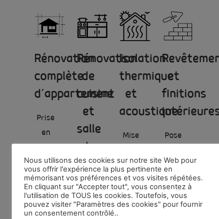
Rénovation
Rénovation
Isolation
Revêteme
complète
de
thermique
et
d’appartement
cuisine
et
finitions
et
acoustique
intérieure
Prise
salle
en
Mise
Pose
de
charge
en
de
Nous utilisons des cookies sur notre site Web pour
globale
bains
œuvre
parquets,
vous offrir l'expérience la plus pertinente en
du
mémorisant vos préférences et vos visites répétées.
de
carrelages,
En cliquant sur "Accepter tout", vous consentez à
Création
projet
solutions
peintures
l'utilisation de TOUS les cookies. Toutefois, vous
de
pouvez visiter "Paramètres des cookies" pour fournir
:
d’isolation
et
un consentement contrôlé..
cuisines