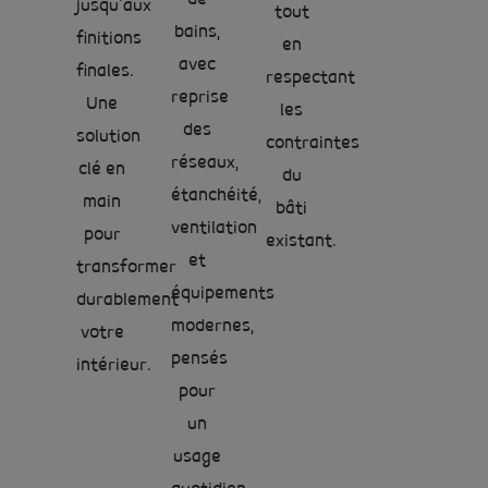
jusqu’aux
tout
bains,
finitions
en
avec
finales.
respectant
reprise
Une
les
des
solution
contraintes
réseaux,
clé en
du
étanchéité,
main
bâti
ventilation
pour
existant.
et
transformer
équipements
durablement
modernes,
votre
pensés
intérieur.
pour
un
usage