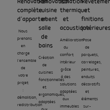
Rénovation
Rénovation
Isolation
Revêteme
complète
cuisine
thermique
et
d’appartement
et
et
finitions
salle
acoustique
intérieure
Nous
de
prenons
Amélioration
Pose
bains
en
du
de
charge
confort
parquets,
Création
l’ensemble
intérieur
carrelages,
de
de
grâce
peintures,
cuisines
votre
à des
enduits
fonctionnelles
projet
solutions
décoratifs
et
:
adaptées
et
ergonomiques,
démolition,
aux
éléments
adaptées
redistribution
immeubles
sur-
aux