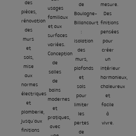
des
de
mesure.
usages
pièces,
Boulogne-
Des
familiaux
rénovation
Billancourt
finitions
et aux
des
:
pensées
surfaces
murs
isolation
pour
variées.
et
des
créer
Conception
sols,
murs,
un
de
mise
plafonds
intérieur
salles
aux
et
harmonieux,
de
normes
sols
chaleureux
bains
électriques
pour
et
modernes
et
limiter
facile
et
plomberie,
les
à
pratiques,
jusqu’aux
pertes
vivre.
avec
finitions
de
une