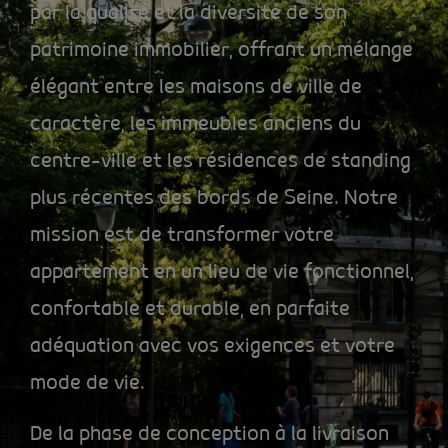
par la qualité et la diversité de son
patrimoine immobilier, offrant un mélange
élégant entre les maisons de ville de
caractère, les immeubles anciens du
centre-ville et les résidences de standing
plus récentes des bords de Seine. Notre
mission est de transformer votre
appartement en un lieu de vie fonctionnel,
confortable et durable, en parfaite
adéquation avec vos exigences et votre
mode de vie.
De la phase de conception à la livraison