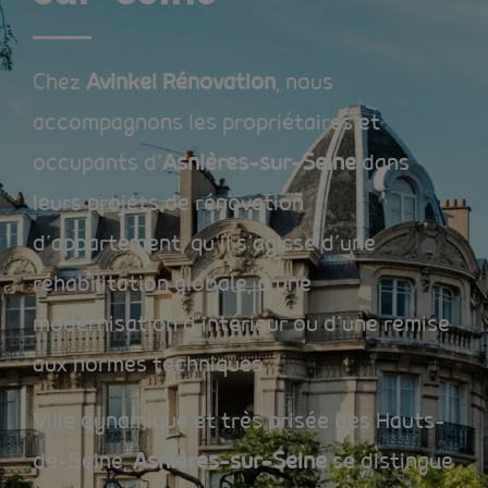
Chez
Avinkel Rénovation
, nous
accompagnons les propriétaires et
occupants d’
Asnières-sur-Seine
dans
leurs projets de rénovation
d’appartement, qu’il s’agisse d’une
réhabilitation globale, d’une
modernisation d’intérieur ou d’une remise
aux normes techniques.
Ville dynamique et très prisée des Hauts-
de-Seine,
Asnières-sur-Seine
se distingue