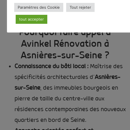
Paramètres des Cookie
Tout rejeter
tout accepter
Pourquoi faire appel à
Avinkel Rénovation à
Asnières-sur-Seine ?
Connaissance du bâti local :
Maîtrise des
spécificités architecturales d’
Asnières-
sur-Seine
, des immeubles bourgeois en
pierre de taille du centre-ville aux
résidences contemporaines des nouveaux
quartiers en bord de Seine.