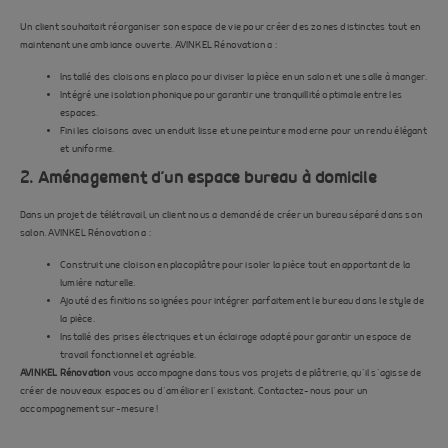
Un client souhaitait réorganiser son espace de vie pour créer des zones distinctes tout en
maintenant une ambiance ouverte. AVINKEL Rénovation a :
Installé des cloisons en placo pour diviser la pièce en un salon et une salle à manger.
Intégré une isolation phonique pour garantir une tranquillité optimale entre les
espaces.
Fini les cloisons avec un enduit lisse et une peinture moderne pour un rendu élégant
et uniforme.
2. Aménagement d’un espace bureau à domicile
Dans un projet de télétravail, un client nous a demandé de créer un bureau séparé dans son
salon. AVINKEL Rénovation a :
Construit une cloison en placoplâtre pour isoler la pièce tout en apportant de la
lumière naturelle.
Ajouté des finitions soignées pour intégrer parfaitement le bureau dans le style de
la pièce.
Installé des prises électriques et un éclairage adapté pour garantir un espace de
travail fonctionnel et agréable.
AVINKEL Rénovation
vous accompagne dans tous vos projets de plâtrerie, qu’il s’agisse de
créer de nouveaux espaces ou d’améliorer l’existant. Contactez-nous pour un
accompagnement sur-mesure !