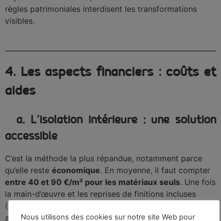
règles patrimoniales interdisent les transformations
visibles.
4. Les aspects financiers : coûts et
aides
a. L’isolation intérieure : une solution
accessible
C’est la méthode la plus répandue, notamment parce
qu’elle reste
économique
. En moyenne, il faut compter
entre 40 et 90 €/m² pour les matériaux seuls
. Une fois
la main-d’œuvre et les reprises de finitions incluses
(peinture, repositionnement des prises électriques,
Nous utilisons des cookies sur notre site Web pour
ajustement des sols), le coût total se situe plutôt
entre