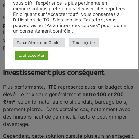
vous offrir l'expérience la plus pertinente en
60 et 120 €/m²
.
mémorisant vos préférences et vos visites répétées.
En cliquant sur "Accepter tout", vous consentez à
C’est une option intéressante pour les projets menés
l'utilisation de TOUS les cookies. Toutefois, vous
pièce par pièce
, ce qui permet d’étaler le budget dans
pouvez visiter "Paramètres des cookies" pour fournir
un consentement contrôlé..
le temps. Mais il ne faut pas négliger les frais
supplémentaires liés aux aménagements intérieurs,
Paramètres des Cookie
Tout rejeter
parfois conséquents dans un appartement parisien.
tout accepter
b. L’isolation extérieure : un
investissement plus conséquent
Plus performante, l’
ITE
représente aussi un budget plus
élevé. Le prix varie généralement
entre 100 et 200
€/m²
, selon le matériau choisi : enduit, bardage bois,
parement pierre… Dans certains cas, notamment avec
des finitions haut de gamme, la facture peut grimper
davantage.
Cependant, cette solution cumule plusieurs avantages :