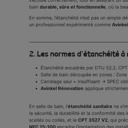
bain
durable, sûre et fonctionnelle
, où la b
En somme, l’étanchéité n’est pas un simple dét
un professionnel expérimenté comme
Avinke
2.
Les normes d’étanchéité à r
Étanchéité encadrée par DTU 52.2, CPT 
Salle de bain découpée en zones : Zone 
Carrelage seul = insuffisant → SPEC obli
Avinkel Rénovation
applique strictement
En salle de bain, l’
étanchéité sanitaire
ne s’im
la sécurité, la durabilité et la conformité des
scellés ou collés, et le
CPT 3527 V2
, qui pré
NFC 15-100
encadre l’implantation des instal