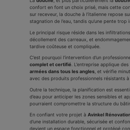
La
douche
, et plus particulièrement la
douche
confort en font un choix prisé, mais cette c
sur receveur, la douche à l’italienne repose s
stagnation de l’eau, tandis qu’une pente trop 
Le principal risque réside dans les infiltrati
décollement des carreaux, et endommagement d
tardive coûteuse et compliquée.
C’est pourquoi l’intervention d’un profession
complet et certifié
. L’entreprise applique des
armées dans tous les angles
, et vérifie min
avec des produits professionnels résistants à 
Outre la technique, la planification est essenti
d’eau pour anticiper les zones sensibles et ap
pourraient compromettre la structure du bâti
En confiant votre projet à
Avinkel Rénovatio
d’une installation durable, sécurisée et confor
devient un espace fonctionnel et protégé contr