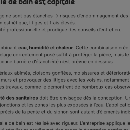
le de bain est capitale
elage ne sont pas étanches → risques d’endommagement des 
sthétique, litiges et frais élevés.
té professionnelle et prodigue des conseils d’entretien.
combinant
eau, humidité et chaleur
. Cette combinaison crée
elage correctement posé suffit à protéger la pièce, mais le
i aucune barrière d’étanchéité n’est prévue en dessous.
iaux abîmés, cloisons gonflées, moisissures et détérioratio
es murs et provoquer des litiges avec les voisins, notamment
 des travaux, comme le démontrent de nombreux cas observé
té des sanitaires
doit être envisagée dès la conception. U
jonctions et les zones les plus exposées à l’eau. L’applicat
récis de la pente et du siphon sont autant d’éléments indisp
alle de bain est réalisé avec rigueur. L’entreprise applique l
i régulier et prodiguant des conseils d’entretien pratiques. 