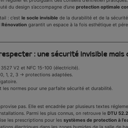
eauté du design s’accompagne d’une
protection optimale cont
ail : c’est
le socle invisible
de la durabilité et de la sécurit
l Rénovation
garantit un espace à la fois esthétique et pér
especter : une sécurité invisible mais 
3527 V2 et NFC 15-100 (électricité).
0, 1, 2, 3 → protections adaptées.
gatoire.
 les normes pour une parfaite sécurité et durabilité.
provise pas. Elle est encadrée par plusieurs textes réglem
 installations. Parmi les plus connus, on retrouve le
DTU 52.
cise les prescriptions pour les
systèmes de protection à l’
lations électriques dans les zones humides de la salle de ba