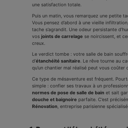
une satisfaction totale.
Puis un matin, vous remarquez une petite tac
Vous pensez d’abord à une vieille infiltration
tache s’agrandit. Une odeur persistante d’h
vos
joints de carrelage
se noircissent, et c
creux.
Le verdict tombe : votre salle de bain souff
d’
étanchéité sanitaire
. Le rêve tourne au c
qu’un chantier mal réalisé peut vous coûter de
Ce type de mésaventure est fréquent. Pourtan
simple : confier ses travaux à un professionne
normes de pose de salle de bain
et sait ga
douche et baignoire
parfaite. C’est précisé
Rénovation
, entreprise parisienne spécialis