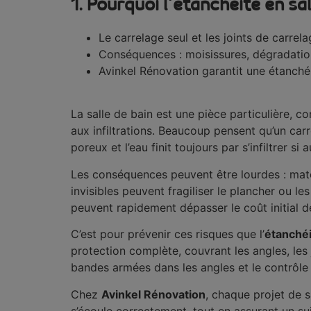
1.
Pourquoi l’étanchéité en sal
Le carrelage seul et les joints de carr
Conséquences : moisissures, dégradation e
Avinkel Rénovation garantit une étanchéi
La salle de bain est une pièce particulière, 
aux infiltrations. Beaucoup pensent qu’un carr
poreux et l’eau finit toujours par s’infiltrer s
Les conséquences peuvent être lourdes : matér
invisibles peuvent fragiliser le plancher ou l
peuvent rapidement dépasser le coût initial
C’est pour prévenir ces risques que l’
étanchéi
protection complète, couvrant les angles, les 
bandes armées dans les angles et le contrôle p
Chez
Avinkel Rénovation
, chaque projet de s
s’écoule correctement, tout en assurant un suiv