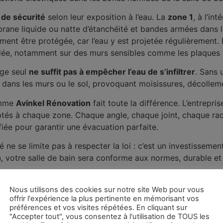
de sécurité
selon leur exposition à l’eau. La
zone 1
, à l’in
rane liquide ou natte d’étanchéité et bandes armées dans 
ent être protégée, car l’eau y est projetée régulièrement. 
ée, notamment sur des murs sensibles comme les plaques de
age seul
ne suffit pas à empêcher l’eau de s’infiltrer
. Sans
 dans les murs ou le sol, provoquant moisissures, décollemen
comme
Avinkel Rénovation
fait toute la différence. L’entrepri
ptés à chaque zone. Chaque angle, chaque joint, chaque rac
rifiée pour garantir une évacuation parfaite.
 ne se limite pas à respecter la loi : c’est un investisseme
n
, votre salle de bain sera conforme aux normes, durable et 
Nous utilisons des cookies sur notre site Web pour vous
offrir l'expérience la plus pertinente en mémorisant vos
préférences et vos visites répétées. En cliquant sur
"Accepter tout", vous consentez à l'utilisation de TOUS les