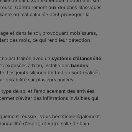
a salle de bain. Son esthétique moderne et son
ureuse. Contrairement aux douches classiques
isante ou mal calculée peut provoquer la
elage et dans le sol, provoquant moisissures,
ant des mois, ce qui rend leur détection
che est traitée avec un
système d’étanchéité
es exposées à l’eau, installe des
bandes
. Les joints silicone de finition sont réalisés
r durabilité sur plusieurs années.
e type de sol et l’emplacement des arrivées
met d’éviter des infiltrations invisibles qui
iquement réussie : vous bénéficiez également
nquillité d’esprit, et votre salle de bain