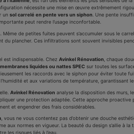
 à l’italienne
, est l’un des éléments les plus sensibles de l
onfiguration nécessite une mise en œuvre extrêmement rigo
ur un
sol carrelé en pente vers un siphon
. Une pente insuff
importante peut rendre l’usage inconfortable.
ons. Même de petites fuites peuvent s’accumuler sous le carr
u plancher. Ces infiltrations sont souvent invisibles pend
nel est indispensable. Chez
Avinkel Rénovation
, chaque dou
membranes liquides ou nattes SPEC
sur toutes les surfac
utieusement les raccords avec le siphon pour éviter toute fuite
l’humidité et aux variations de température, garantissant leu
elle.
Avinkel Rénovation
analyse la disposition des murs, l
pliquer une protection adaptée. Cette approche proactive per
ment et engendrer des frais considérables.
n
, vous ne vous contentez pas d’obtenir une douche esthét
me aux normes en vigueur. La beauté du design s’allie à la tra
e les risques liés à l’eau.