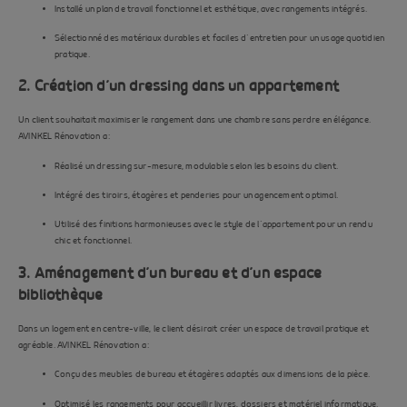
Installé un plan de travail fonctionnel et esthétique, avec rangements intégrés.
Sélectionné des matériaux durables et faciles d’entretien pour un usage quotidien
pratique.
2. Création d’un dressing dans un appartement
Un client souhaitait maximiser le rangement dans une chambre sans perdre en élégance.
AVINKEL Rénovation a :
Réalisé un dressing sur-mesure, modulable selon les besoins du client.
Intégré des tiroirs, étagères et penderies pour un agencement optimal.
Utilisé des finitions harmonieuses avec le style de l’appartement pour un rendu
chic et fonctionnel.
3. Aménagement d’un bureau et d’un espace
bibliothèque
Dans un logement en centre-ville, le client désirait créer un espace de travail pratique et
agréable. AVINKEL Rénovation a :
Conçu des meubles de bureau et étagères adaptés aux dimensions de la pièce.
Optimisé les rangements pour accueillir livres, dossiers et matériel informatique.